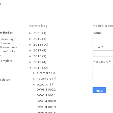
e
Archivio blog
Modulo di co
o Barilari
Nome
2020
(3)
►
2019
(3)
r drawing to
►
 Drawing is
2018
(10)
►
allowing less
Email
*
2017
(4)
►
 lies" - Le
er
2016
(3)
►
 completo
Messaggio
*
2015
(4)
►
2014
(32)
▼
dicembre
(3)
►
novembre
(7)
►
rchitetti
ottobre
(17)
▼
DWG # 0022
DWG # 0021
DWG # 0020
DWG # 0019
DWG # 0018