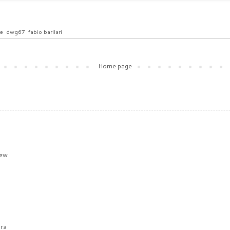
re
,
dwg67
,
fabio barilari
Home page
iew
ura