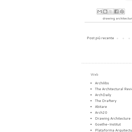
Etichette:
drawing architectu
Post più recente
Web
Archilibs
The Architectural Rev
ArchDaily
The Draftery
Abitare
Arch20
Drawing Architecture
Goethe-Institut
Plataforma Arquitect