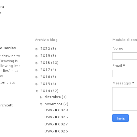
ura
e
Archivio blog
Modulo di co
o Barilari
Nome
2020
(3)
►
2019
(3)
r drawing to
►
 Drawing is
2018
(10)
►
allowing less
Email
*
2017
(4)
►
 lies" - Le
er
2016
(3)
►
 completo
Messaggio
*
2015
(4)
►
2014
(32)
▼
dicembre
(3)
►
novembre
(7)
▼
rchitetti
DWG # 0029
DWG # 0028
DWG # 0027
DWG # 0026