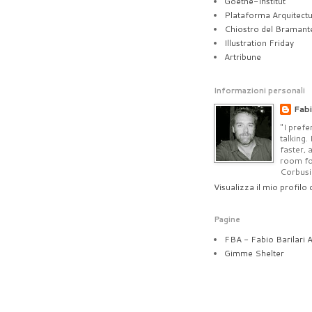
Goethe-Institut
Plataforma Arquitect
Chiostro del Bramant
Illustration Friday
Artribune
Informazioni personali
Fabi
"I prefe
talking.
faster, 
room for
Corbusi
Visualizza il mio profilo
Pagine
FBA - Fabio Barilari A
Gimme Shelter