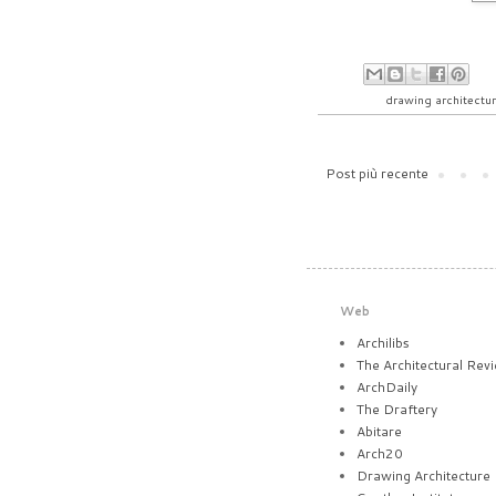
Etichette:
drawing architectu
Post più recente
Web
Archilibs
The Architectural Rev
ArchDaily
The Draftery
Abitare
Arch20
Drawing Architecture