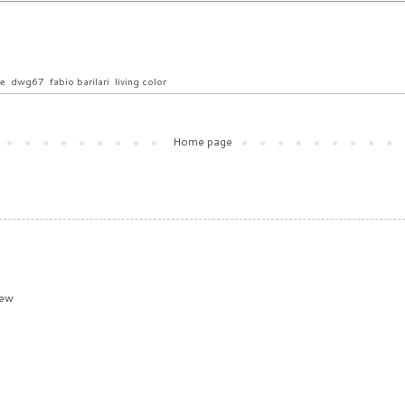
re
,
dwg67
,
fabio barilari
,
living color
Home page
iew